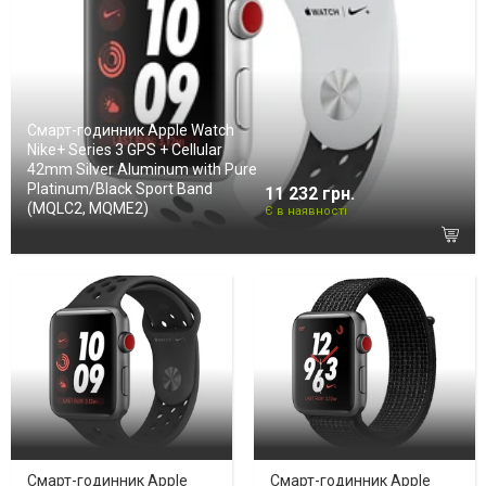
Смарт-годинник Apple Watch
Nike+ Series 3 GPS + Cellular
42mm Silver Aluminum with Pure
Platinum/Black Sport Band
11 232 грн.
(MQLC2, MQME2)
Є в наявності
Смарт-годинник Apple
Смарт-годинник Apple