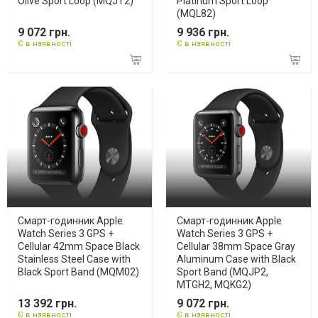
Olive Sport Loop (MQJT2)
Platinum Sport Loop
(MQL82)
9 072 грн.
9 936 грн.
Є в наявності
Є в наявності
Смарт-годинник Apple
Смарт-годинник Apple
Watch Series 3 GPS +
Watch Series 3 GPS +
Cellular 42mm Space Black
Cellular 38mm Space Gray
Stainless Steel Case with
Aluminum Case with Black
Black Sport Band (MQM02)
Sport Band (MQJP2,
MTGH2, MQKG2)
13 392 грн.
9 072 грн.
Є в наявності
Є в наявності